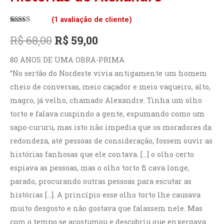
R$ 68,00.
R$ 59,00.
(
1
avaliação de cliente)
Avaliado
1
como
5.00
R$
68,00
R$
59,00
de 5, com
baseado em
avaliação de
80 ANOS DE UMA OBRA-PRIMA
cliente
“No sertão do Nordeste vivia antigamente um homem
cheio de conversas, meio caçador e meio vaqueiro, alto,
magro, já velho, chamado Alexandre. Tinha um olho
torto e falava cuspindo a gente, espumando como um
sapo-cururu, mas isto não impedia que os moradores da
redondeza, até pessoas de consideração, fossem ouvir as
histórias fanhosas que ele contava. […] o olho certo
espiava as pessoas, mas o olho torto fi cava longe,
parado, procurando outras pessoas para escutar as
histórias […]. A princípio esse olho torto lhe causava
muito desgosto e não gostava que falassem nele. Mas
com o tempo se acostumou e descobriu que enxergava