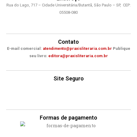
o
r
e
Rua do Lago, 717 – Cidade Universitária/Butantã, São Paulo – SP, CEP:
k
a
m
05508-080
Contato
E-mail comercial:
atendimento@praxisliteraria.com.br
Publique
seu livro:
editora@praxisliteraria.com.br
Site Seguro
Formas de pagamento