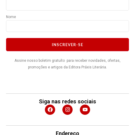
Nome
INSCREVER-SE
Assine nosso boletim gratuíto para receber novidades, ofertas,
promoções e artigos da Editora Práxis Literária.
Siga nas redes sociais
F
I
Y
a
n
o
c
s
u
e
t
t
b
a
u
o
g
b
Endereço