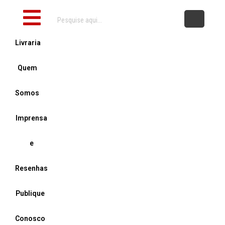
Alexandre
Ir
quantidade
Inicial
para
o
Livraria
conteúdo
Quem
Somos
Imprensa
e
Resenhas
Publique
Conosco