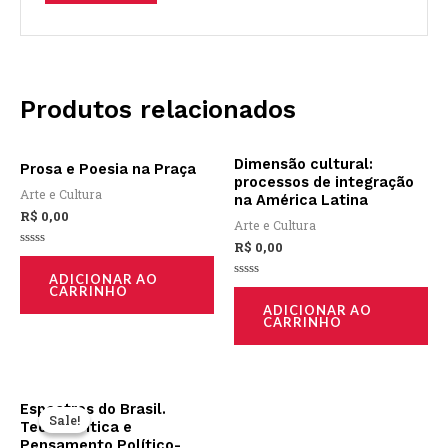
Produtos relacionados
Dimensão cultural:
Prosa e Poesia na Praça
processos de integração
Arte e Cultura
na América Latina
R$
0,00
Arte e Cultura
R$
0,00
Avaliação
0
ADICIONAR AO
de
Avaliação
CARRINHO
5
0
ADICIONAR AO
de
CARRINHO
5
O
O
Espectros do Brasil.
preço
preço
Sale!
Sale!
Teoria Crítica e
original
atual
Pensamento Político-
era:
é: