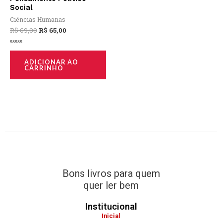
Social
R$ 69,00.
R$ 65,00.
Ciências Humanas
R$
69,00
R$
65,00
Avaliação
0
ADICIONAR AO
de
CARRINHO
5
Bons livros para quem
quer ler bem
Institucional
Inicial