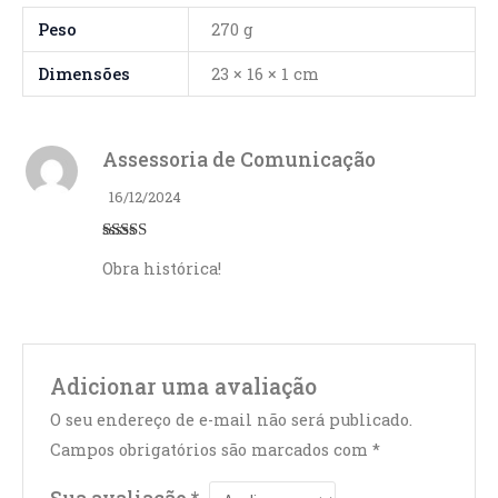
Peso
270 g
Dimensões
23 × 16 × 1 cm
Assessoria de Comunicação
16/12/2024
Avaliação
5
Obra histórica!
de 5
Adicionar uma avaliação
O seu endereço de e-mail não será publicado.
Campos obrigatórios são marcados com
*