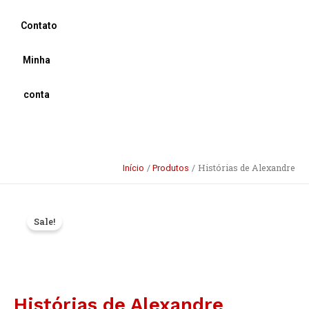
Contato
Minha
conta
Histórias de Alexandre
Início
Produtos
Histórias
O
O
Sale!
de
preço
preço
Alexandre
quantidade
original
atual
era:
é:
Histórias de Alexandre