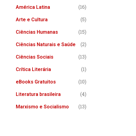
i
(16)
América Latina
s
(5)
Arte e Cultura
a
r
(15)
Ciências Humanas
(2)
Ciências Naturais e Saúde
(13)
Ciências Sociais
(1)
Crítica Literária
(10)
eBooks Gratuitos
(4)
Literatura brasileira
(13)
Marxismo e Socialismo