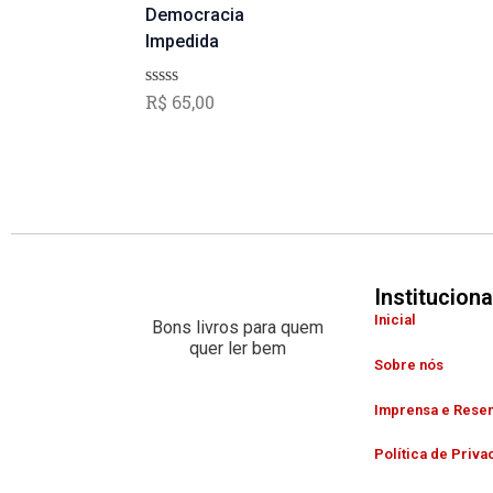
ç
Democracia
ã
Impedida
o
0
d
R$
65,00
A
e
v
5
a
l
i
a
ç
ã
o
0
d
Instituciona
e
5
Inicial
Bons livros para quem
quer ler bem
Sobre nós
Imprensa e Rese
Política de Priva