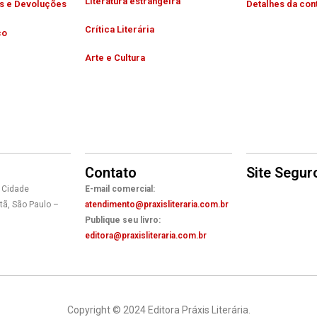
Literatura estrangeira
as e Devoluções
Detalhes da con
Crítica Literária
ço
Arte e Cultura
Contato
Site Segur
 Cidade
E-mail comercial:
tã, São Paulo –
atendimento@praxisliteraria.com.br
Publique seu livro:
editora@praxisliteraria.com.br
Copyright © 2024 Editora Práxis Literária.