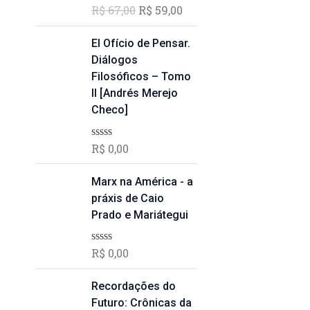
a
5
R$
67,00
R$
59,00
A
n
é
v
:
9
a
:
a
R
,
l
El Ofício de Pensar.
l
R
i
$
0
Diálogos
e
$
a
0
ç
Filosóficos – Tomo
r
ã
6
.
II [Andrés Merejo
a
5
o
8
0
Checo]
:
9
d
,
R
,
e
0
5
$
0
R$
0,00
A
0
v
0
a
.
6
.
l
Marx na América - a
i
7
práxis de Caio
a
,
ç
Prado e Mariátegui
ã
0
o
0
0
R$
0,00
A
d
.
v
e
a
5
l
Recordações do
i
Futuro: Crônicas da
a