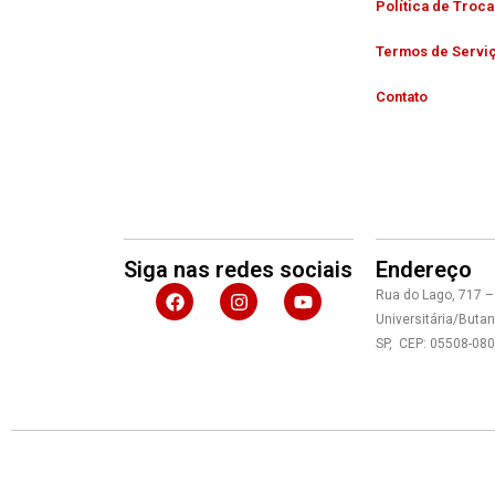
Política de Troc
Termos de Servi
Contato
Siga nas redes sociais
Endereço
F
I
Y
Rua do Lago, 717 –
a
n
o
Universitária/Butan
c
s
u
e
t
t
SP, CEP: 05508-080
b
a
u
o
g
b
o
r
e
k
a
m