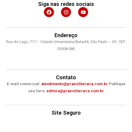
Siga nas redes sociais
F
I
Y
a
n
o
c
s
u
e
t
t
b
a
u
o
g
b
Endereço
o
r
e
Rua do Lago, 717 – Cidade Universitária/Butantã, São Paulo – SP, CEP:
k
a
m
05508-080
Contato
E-mail comercial:
atendimento@praxisliteraria.com.br
Publique
seu livro:
editora@praxisliteraria.com.br
Site Seguro