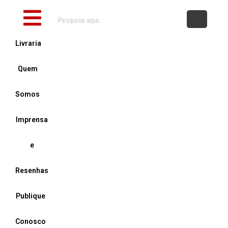
Pós-
Ir
Pandemia
Inicial
para
quantidade
o
Livraria
conteúdo
Quem
Somos
Imprensa
e
Resenhas
Publique
Conosco