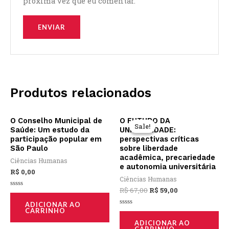
próxima vez que eu comentar.
Produtos relacionados
O
O
O Conselho Municipal de
O FUTURO DA
preço
preço
Sale!
Sale!
Saúde: Um estudo da
UNIVERSIDADE:
original
atual
participação popular em
perspectivas críticas
era:
é:
São Paulo
sobre liberdade
R$ 67,00.
R$ 59,00.
acadêmica, precariedade
Ciências Humanas
e autonomia universitária
R$
0,00
Ciências Humanas
R$
67,00
R$
59,00
Avaliação
0
ADICIONAR AO
de
CARRINHO
5
Avaliação
0
ADICIONAR AO
de