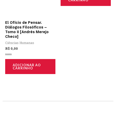
CARRINHO
5
El Ofício de Pensar.
Diálogos Filosóficos –
Tomo II [Andrés Merejo
Checo]
Ciências Humanas
R$
0,00
Avaliação
0
ADICIONAR AO
de
CARRINHO
5