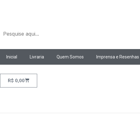
Ir
para
o
conteúdo
Inicial
Livraria
Quem Somos
Imprensa e Resenhas
Cart
R$
0,00