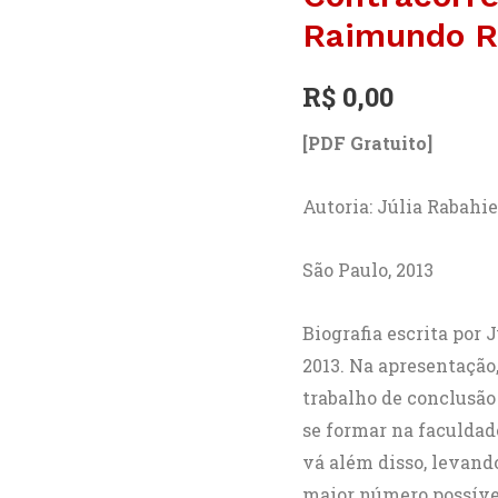
A
Raimundo Ro
história
de
R$
0,00
Raimundo
[PDF Gratuito]
Rodrigues
Pereira
Autoria: Júlia Rabahie
quantidade
São Paulo, 2013
Biografia escrita por 
2013. Na apresentação
trabalho de conclusão
se formar na faculdad
vá além disso, levand
maior número possível