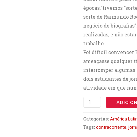
épocas.”tivemos “sort
sorte de Raimundo Ro
negócio de biografias
realizadas, e não est
trabalho.
Foi difícil convencer
ameaçasse qualquer ti
interromper algumas 
dois estudantes de jor
atividade em que nun
ADICIO
Categorias:
América Lati
Tags:
,
contracorrente
jorn