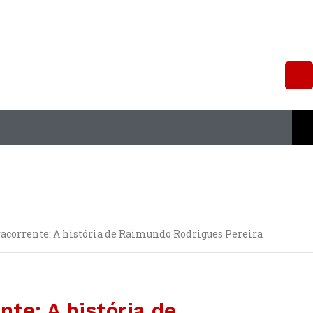
história
de
Raimundo
Rodrigues
Pereira
quantidade
acorrente: A história de Raimundo Rodrigues Pereira
nte: A história de