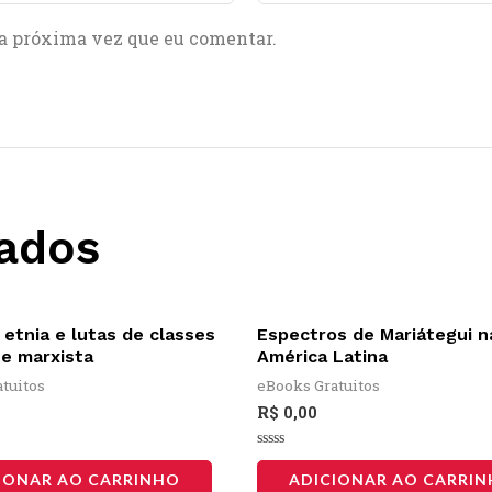
a próxima vez que eu comentar.
nados
 etnia e lutas de classes
Espectros de Mariátegui n
e marxista
América Latina
tuitos
eBooks Gratuitos
R$
0,00
Avaliação
0
IONAR AO CARRINHO
ADICIONAR AO CARRI
de