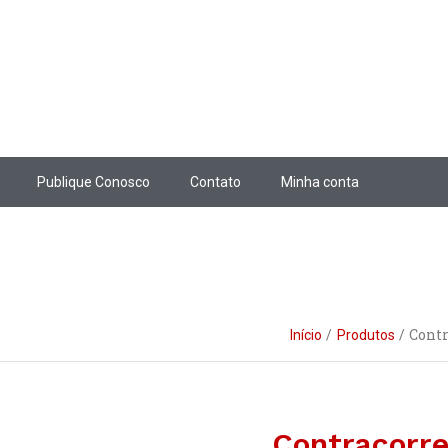
Publique Conosco
Contato
Minha conta
Contr
Início
Produtos
Contracorre
Contracorrente: