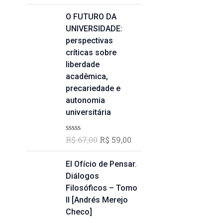
5.00
de 5
o
o
O
O
O FUTURO DA
o
a
p
p
UNIVERSIDADE:
r
t
r
r
perspectivas
i
u
e
e
críticas sobre
g
a
ç
ç
liberdade
i
l
o
o
acadêmica,
n
é
o
a
precariedade e
a
:
r
t
autonomia
l
R
i
u
universitária
e
$
g
a
r
i
l
a
5
R$
67,00
R$
59,00
A
n
é
v
:
9
a
:
a
R
,
l
El Ofício de Pensar.
l
R
i
$
0
Diálogos
e
$
a
0
ç
Filosóficos – Tomo
r
ã
6
.
II [Andrés Merejo
a
5
o
8
0
Checo]
:
9
d
,