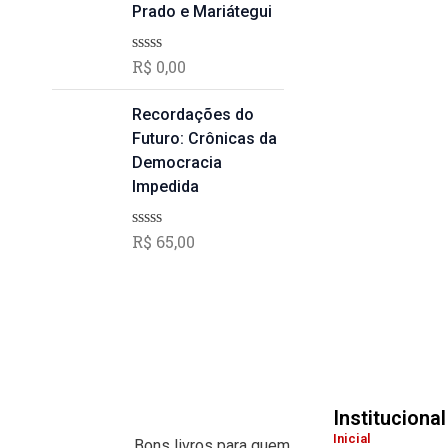
,
ç
Prado e Mariátegui
ã
0
o
0
0
R$
0,00
A
d
.
v
e
a
5
l
Recordações do
i
Futuro: Crônicas da
a
ç
Democracia
ã
Impedida
o
0
d
R$
65,00
A
e
v
5
a
l
i
a
ç
ã
o
0
d
Institucional
e
5
Inicial
Bons livros para quem