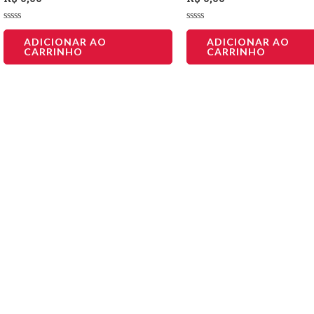
Avaliação
Avaliação
0
0
ADICIONAR AO
ADICIONAR AO
de
de
CARRINHO
CARRINHO
5
5