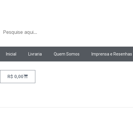
Ir
para
o
conteúdo
Inicial
Livraria
Quem Somos
Imprensa e Resenhas
Cart
R$
0,00
P