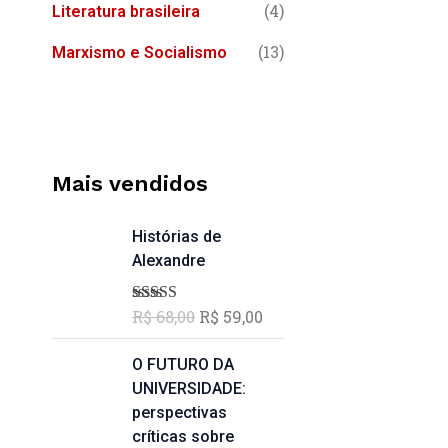
(4)
Literatura brasileira
(13)
Marxismo e Socialismo
Mais vendidos
O
O
Histórias de
p
p
Alexandre
r
r
e
e
R$
68,00
R$
59,00
Avaliação
ç
ç
5.00
de 5
o
o
O
O
O FUTURO DA
o
a
p
p
UNIVERSIDADE:
r
t
r
r
perspectivas
i
u
e
e
críticas sobre
g
a