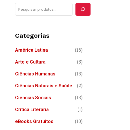
e
s
q
u
Categorias
i
(16)
América Latina
s
(5)
Arte e Cultura
a
r
(15)
Ciências Humanas
(2)
Ciências Naturais e Saúde
(13)
Ciências Sociais
(1)
Crítica Literária
(10)
eBooks Gratuitos