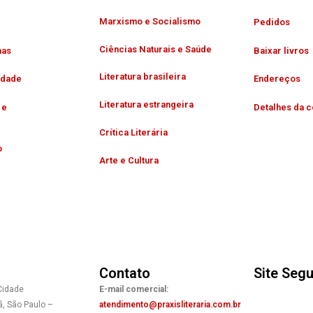
Marxismo e Socialismo
Pedidos
Ciências Naturais e Saúde
has
Baixar livros
Literatura brasileira
idade
Endereços
Literatura estrangeira
 e
Detalhes da c
Crítica Literária
o
Arte e Cultura
Contato
Site Seg
Cidade
E-mail comercial:
ã, São Paulo –
atendimento@praxisliteraria.com.br