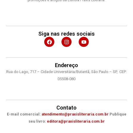
promoções e artigos da Editora Práxis Literária.
Siga nas redes sociais
F
I
Y
a
n
o
c
s
u
e
t
t
b
a
u
o
g
b
Endereço
o
r
e
Rua do Lago, 717 – Cidade Universitária/Butantã, São Paulo – SP, CEP:
k
a
m
05508-080
Contato
E-mail comercial:
atendimento@praxisliteraria.com.br
Publique
seu livro:
editora@praxisliteraria.com.br