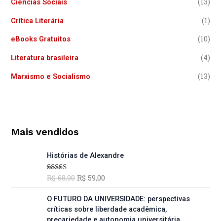
(13)
Ciências Sociais
(1)
Crítica Literária
(10)
eBooks Gratuitos
(4)
Literatura brasileira
(13)
Marxismo e Socialismo
Mais vendidos
O
O
Histórias de Alexandre
p
p
r
r
R$
68,00
R$
59,00
Avaliação
e
e
5.00
de 5
ç
ç
O
O
O FUTURO DA UNIVERSIDADE: perspectivas
o
o
p
p
críticas sobre liberdade acadêmica,
o
a
r
r
precariedade e autonomia universitária