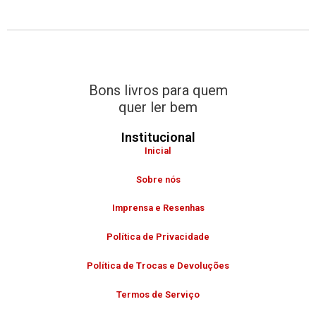
0
ç
ã
0
o
.
0
d
e
5
Bons livros para quem
quer ler bem
Institucional
Inicial
Sobre nós
Imprensa e Resenhas
Política de Privacidade
Política de Trocas e Devoluções
Termos de Serviço