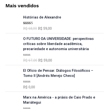
Mais vendidos
O
O
Histórias de Alexandre
p
p
r
r
R$
68,00
R$
59,00
Avaliação
e
e
5.00
de 5
ç
ç
O
O
O FUTURO DA UNIVERSIDADE: perspectivas
o
o
p
p
críticas sobre liberdade acadêmica,
o
a
r
r
precariedade e autonomia universitária
r
t
e
e
i
u
ç
ç
R$
67,00
R$
59,00
A
g
a
o
o
v
i
l
a
o
a
l
El Ofício de Pensar. Diálogos Filosóficos –
n
é
r
t
i
Tomo II [Andrés Merejo Checo]
a
:
a
i
u
ç
l
R
g
a
ã
e
$
R$
0,00
A
o
i
l
v
0
r
n
é
a
d
a
5
l
Marx na América - a práxis de Caio Prado e
e
a
:
i
5
:
9
Mariátegui
l
R
a
R
,
ç
e
$