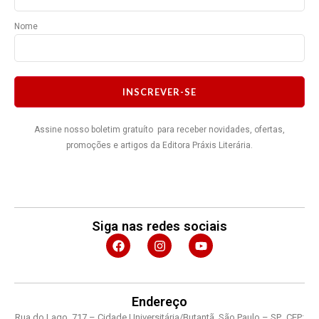
Nome
INSCREVER-SE
Assine nosso boletim gratuíto para receber novidades, ofertas,
promoções e artigos da Editora Práxis Literária.
Siga nas redes sociais
F
I
Y
a
n
o
c
s
u
e
t
t
b
a
u
o
g
b
Endereço
o
r
e
Rua do Lago, 717 – Cidade Universitária/Butantã, São Paulo – SP, CEP: