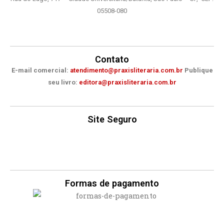
k
a
m
05508-080
Contato
E-mail comercial:
atendimento@praxisliteraria.com.br
Publique
seu livro:
editora@praxisliteraria.com.br
Site Seguro
Formas de pagamento