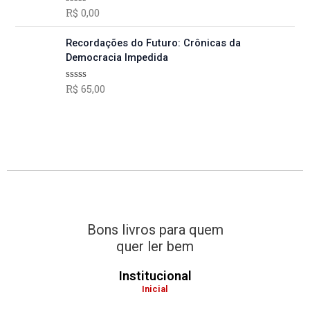
ã
$
0
r
R$
0,00
A
o
v
0
0
a
5
a
d
6
.
:
9
l
Recordações do Futuro: Crônicas da
e
i
8
5
R
,
Democracia Impedida
a
,
$
0
ç
ã
0
0
R$
65,00
A
o
0
v
6
.
0
a
d
.
7
l
e
i
,
5
a
0
ç
ã
0
o
.
0
d
e
5
Bons livros para quem
quer ler bem
Institucional
Inicial