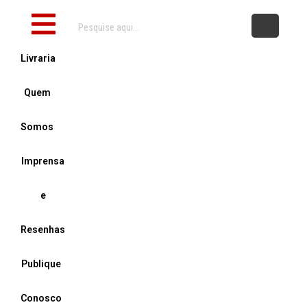
Ir
P
Inicial
para
e
o
s
Livraria
conteúdo
q
u
Quem
i
Somos
s
a
Imprensa
r
e
Resenhas
Publique
Conosco